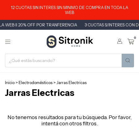
12 CUOTAS SIN INTERES SIN MINIMO DE COMPRA EN TODA LA
WEB
LA WEB II 20% OFF POR TRANFERENCIA
3 CUOTAS S/INTERES CON D
0
Inicio
>
Electrodomésticos
>
Jarras Electricas
Jarras Electricas
No tenemos resultados para tu búsqueda. Por favor,
intentá con otros filtros.